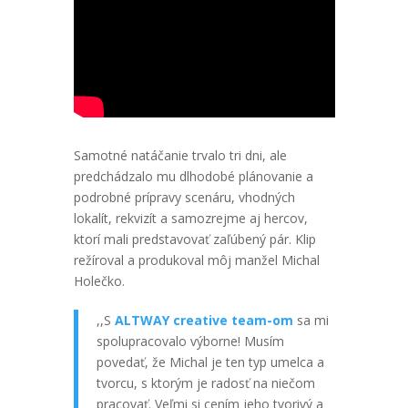
Samotné natáčanie trvalo tri dni, ale
predchádzalo mu dlhodobé plánovanie a
podrobné prípravy scenáru, vhodných
lokalít, rekvizít a samozrejme aj hercov,
ktorí mali predstavovať zaľúbený pár. Klip
režíroval a produkoval môj manžel Michal
Holečko.
,,S
ALTWAY creative team-om
sa mi
spolupracovalo výborne! Musím
povedať, že Michal je ten typ umelca a
tvorcu, s ktorým je radosť na niečom
pracovať. Veľmi si cením jeho tvorivý a