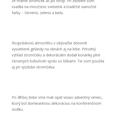
že máme stromček až po strop. Pri zdobení som
vsadila na množstvo svetielok a tradičné vianočné
farby – červenú, zelenú a bielu.
Rozprávkovú atmosféru v obývačke dotvorili
vysvietené girlandy na oknách aj na krbe. Prírodný
vzhľad stromčeku a dekoráciám dodali konáriky plné
červených bobuľovín spolu so šiškami. Tie som použila
aj pri výzdobe stromčeka.
Po dlhšej dobe sme mali opäť visiaci adventný veniec,
ktorý bol dominantnou dekoráciou na konferenčnom
stolíku.