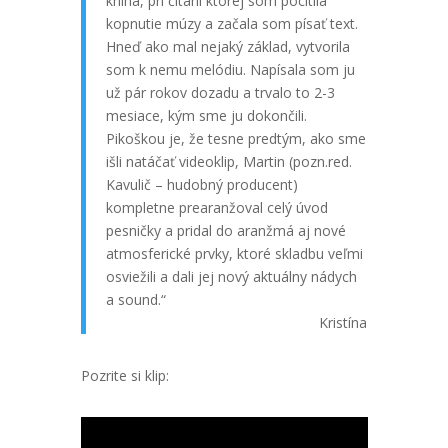
kniha, pri čítaní ktorej som pocítila
kopnutie múzy a začala som písať text.
Hneď ako mal nejaký základ, vytvorila
som k nemu melódiu. Napísala som ju
už pár rokov dozadu a trvalo to 2-3
mesiace, kým sme ju dokončili.
Pikoškou je, že tesne predtým, ako sme
išli natáčať videoklip, Martin (pozn.red.
Kavulič – hudobný producent)
kompletne prearanžoval celý úvod
pesničky a pridal do aranžmá aj nové
atmosferické prvky, ktoré skladbu veľmi
osviežili a dali jej nový aktuálny nádych
a sound.“
Kristína
Pozrite si klip: