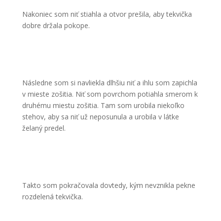
Nakoniec som niť stiahla a otvor prešila, aby tekvička
dobre držala pokope.
Následne som si navliekla dlhšiu niť a ihlu som zapichla
v mieste zošitia. Niť som povrchom potiahla smerom k
druhému miestu zošitia. Tam som urobila niekoľko
stehov, aby sa niť už neposunula a urobila v látke
želaný predel.
Takto som pokračovala dovtedy, kým nevznikla pekne
rozdelená tekvička.