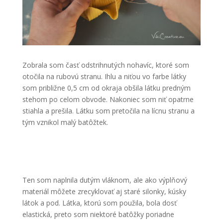
Zobrala som časť odstrihnutých nohavíc, ktoré som
otočila na rubovú stranu. Ihlu a niťou vo farbe látky
som približne 0,5 cm od okraja obšila látku predným
stehom po celom obvode. Nakoniec som niť opatrne
stiahla a prešila. Látku som pretočila na lícnu stranu a
tým vznikol malý batôžtek.
Ten som naplnila dutým vláknom, ale ako výplňový
materiál môžete zrecyklovať aj staré silonky, kúsky
látok a pod. Látka, ktorú som použila, bola dosť
elastická, preto som niektoré batôžky poriadne