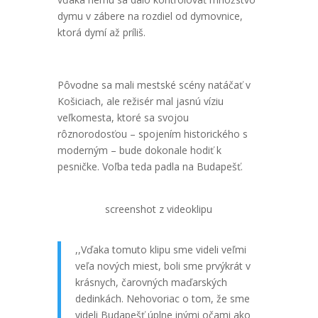
dymu v zábere na rozdiel od dymovnice,
ktorá dymí až príliš.
Pôvodne sa mali mestské scény natáčať v
Košiciach, ale režisér mal jasnú víziu
veľkomesta, ktoré sa svojou
rôznorodosťou – spojením historického s
moderným – bude dokonale hodiť k
pesničke. Voľba teda padla na Budapešť.
screenshot z videoklipu
,,Vďaka tomuto klipu sme videli veľmi
veľa nových miest, boli sme prvýkrát v
krásnych, čarovných maďarských
dedinkách. Nehovoriac o tom, že sme
videli Budapešť úplne inými očami ako