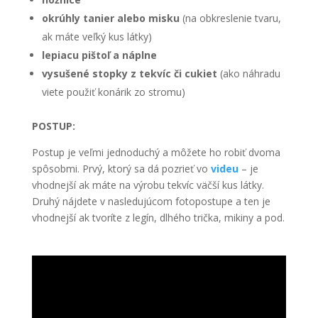
okrúhly tanier alebo misku
(na obkreslenie tvaru,
ak máte veľký kus látky)
lepiacu pištoľ a náplne
vysušené stopky z tekvíc či cukiet
(ako náhradu
viete použiť konárik zo stromu)
POSTUP:
Postup je veľmi jednoduchý a môžete ho robiť dvoma
spôsobmi. Prvý, ktorý sa dá pozrieť vo
videu
– je
vhodnejší ak máte na výrobu tekvíc väčší kus látky.
Druhý nájdete v nasledujúcom fotopostupe a ten je
vhodnejší ak tvoríte z legín, dlhého trička, mikiny a pod.