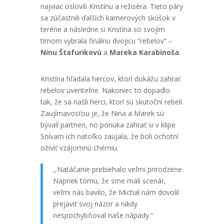
najviac oslovili Kristínu a režiséra. Tieto páry
sa zúčastnili ďalších kamerových skúšok v
teréne a následne si Kristína so svojím
tímom vybrala finálnu dvojicu “rebelov” –
Ninu
Štafurikovú
a
Mareka
Karabinoša
.
Kristína hľadala hercov, ktorí dokážu zahrať
rebelov uveriteľne. Nakoniec to dopadlo
tak, že sa našli herci, ktorí sú skutoční rebeli.
Zaujímavosťou je, že Nina a Marek sú
bývalí partneri, no ponuka zahrať si v klipe
Snívam ich natoľko zaujala, že boli ochotní
oživiť vzájomnú chémiu.
,,Natáčanie prebiehalo veľmi prirodzene.
Napriek tomu, že sme mali scenár,
veľmi nás bavilo, že Michal nám dovolil
prejaviť svoj názor a nikdy
nespochybňoval naše nápady.”