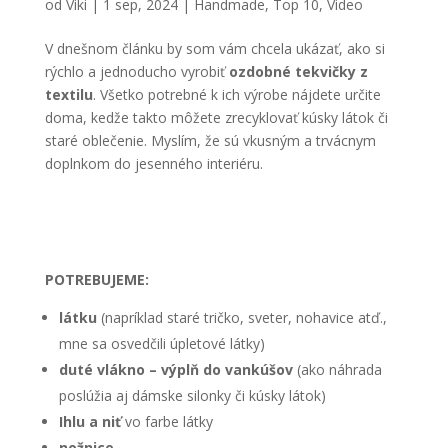
od
Viki
|
1 sep, 2024
|
Handmade
,
Top 10
,
Video
V dnešnom článku by som vám chcela ukázať, ako si
rýchlo a jednoducho vyrobiť
ozdobné tekvičky z
textilu
. Všetko potrebné k ich výrobe nájdete určite
doma, kedže takto môžete zrecyklovať kúsky látok či
staré oblečenie. Myslím, že sú vkusným a trvácnym
doplnkom do jesenného interiéru.
POTREBUJEME:
látku
(napríklad staré tričko, sveter, nohavice atď.,
mne sa osvedčili úpletové látky)
duté vlákno
– výplň do vankúšov
(ako náhrada
poslúžia aj dámske silonky či kúsky látok)
Ihlu a niť
vo farbe látky
nožnice