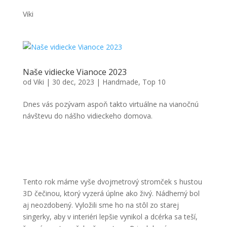
Viki
Naše vidiecke Vianoce 2023
od
Viki
|
30 dec, 2023
|
Handmade
,
Top 10
Dnes vás pozývam aspoň takto virtuálne na vianočnú
návštevu do nášho vidieckeho domova.
Tento rok máme vyše dvojmetrový stromček s hustou
3D čečinou, ktorý vyzerá úplne ako živý. Nádherný bol
aj neozdobený. Vyložili sme ho na stôl zo starej
singerky, aby v interiéri lepšie vynikol a dcérka sa teší,