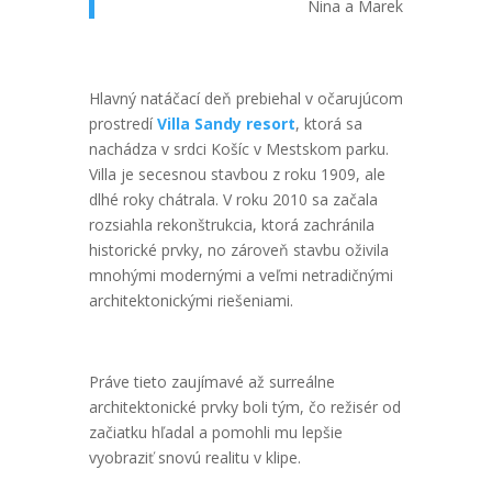
Nina a Marek
Hlavný natáčací deň prebiehal v očarujúcom
prostredí
Villa Sandy resort
, ktorá sa
nachádza v srdci Košíc v Mestskom parku.
Villa je secesnou stavbou z roku 1909, ale
dlhé roky chátrala. V roku 2010 sa začala
rozsiahla rekonštrukcia, ktorá zachránila
historické prvky, no zároveň stavbu oživila
mnohými modernými a veľmi netradičnými
architektonickými riešeniami.
Práve tieto zaujímavé až surreálne
architektonické prvky boli tým, čo režisér od
začiatku hľadal a pomohli mu lepšie
vyobraziť snovú realitu v klipe.