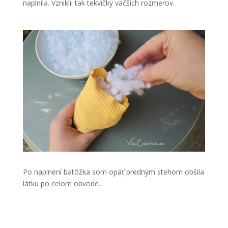
naplnila. Vzniklii tak tekvičky väčších rozmerov.
Po naplnení batôžka som opäť predným stehom obšila
látku po celom obvode.