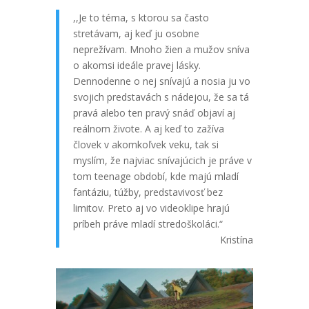
,,Je to téma, s ktorou sa často
stretávam, aj keď ju osobne
neprežívam. Mnoho žien a mužov sníva
o akomsi ideále pravej lásky.
Dennodenne o nej snívajú a nosia ju vo
svojich predstavách s nádejou, že sa tá
pravá alebo ten pravý snáď objaví aj
reálnom živote. A aj keď to zažíva
človek v akomkoľvek veku, tak si
myslím, že najviac snívajúcich je práve v
tom teenage období, kde majú mladí
fantáziu, túžby, predstavivosť bez
limitov. Preto aj vo videoklipe hrajú
príbeh práve mladí stredoškoláci.“
Kristína