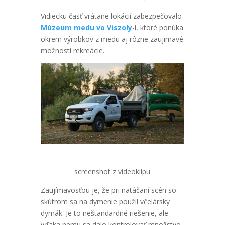
Vidiecku časť vrátane lokácií zabezpečovalo
Múzeum medu vo Viszoly
-i, ktoré ponúka
okrem výrobkov z medu aj rôzne zaujimavé
možnosti rekreácie.
screenshot z videoklipu
Zaujímavosťou je, že pri natáčaní scén so
skútrom sa na dymenie použil včelársky
dymák. Je to neštandardné riešenie, ale
vďaka nemu sa dalo kontrolovať množstvo