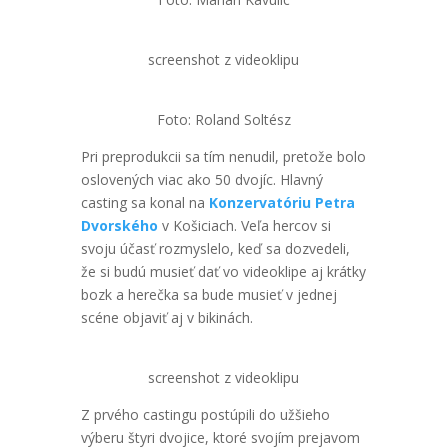
screenshot z videoklipu
Foto: Roland Soltész
Pri preprodukcii sa tím nenudil, pretože bolo
oslovených viac ako 50 dvojíc. Hlavný
casting sa konal na
Konzervatóriu Petra
Dvorského
v Košiciach. Veľa hercov si
svoju účasť rozmyslelo, keď sa dozvedeli,
že si budú musieť dať vo videoklipe aj krátky
bozk a herečka sa bude musieť v jednej
scéne objaviť aj v bikinách.
screenshot z videoklipu
Z prvého castingu postúpili do užšieho
výberu štyri dvojice, ktoré svojím prejavom