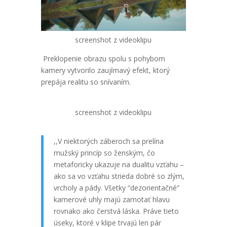
screenshot z videoklipu
Preklopenie obrazu spolu s pohybom
kamery vytvorilo zaujímavý efekt, ktorý
prepája realitu so snívaním.
screenshot z videoklipu
,,V niektorých záberoch sa prelína
mužský princíp so ženským, čo
metaforicky ukazuje na dualitu vzťahu –
ako sa vo vzťahu strieda dobré so zlým,
vrcholy a pády. Všetky “dezorientačné”
kamerové uhly majú zamotať hlavu
rovnako ako čerstvá láska. Práve tieto
úseky, ktoré v klipe trvajú len pár