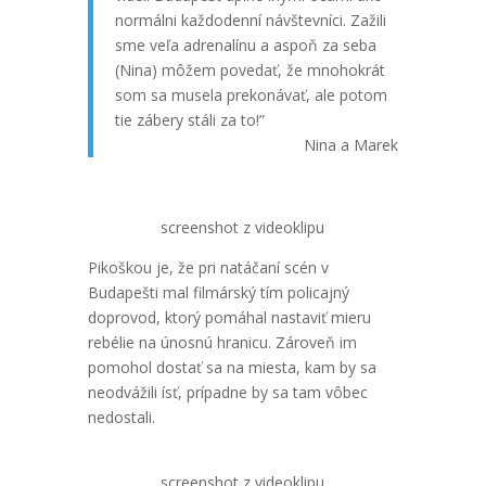
normálni každodenní návštevníci. Zažili
sme veľa adrenalínu a aspoň za seba
(Nina) môžem povedať, že mnohokrát
som sa musela prekonávať, ale potom
tie zábery stáli za to!”
Nina a Marek
screenshot z videoklipu
Pikoškou je, že pri natáčaní scén v
Budapešti mal filmárský tím policajný
doprovod, ktorý pomáhal nastaviť mieru
rebélie na únosnú hranicu. Zároveň im
pomohol dostať sa na miesta, kam by sa
neodvážili ísť, prípadne by sa tam vôbec
nedostali.
screenshot z videoklipu