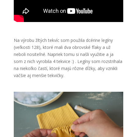
Na výrobu žltých tekvíc som použila dcérine legíny
(veľkosti 128), ktoré mali dva obrovské fľaky a už
neboli nositeľné. Napriek tomu si našli využitie a ja
som z nich vyrobila 4 tekvice :) . Legíny som rozstrihala
na niekoľko častí, ktoré majú rôzne dĺžky, aby vznikli
väčšie aj menšie tekvičky.