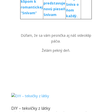
klipom k
predstavuje
Sníva o
romantickej
novú pieseň
ňom
“Snívam”
Snívam
každý.
Dúfam, že sa vám pesnička aj náš videoklip
páčia.
Želám pekný deň.
DIY – tekvičky z látky