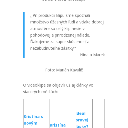
,,Pri produkcii klipu ​sme spoznali
množstvo úžasných ľudí a vďaka dobrej
atmosfére​ sa celý klip nesie v ​
pohodovej a prirodzenej nálade. ​
Ďakujeme za super skúsenosť a
nezabudnuteľné zážitky.”
Nina a Marek
Foto: Marián Kavulič
O videoklipe sa objavili už aj články vo
viacerých médiách:
Ideál
Kristína s
pravej
novým
Kristína
lásky?