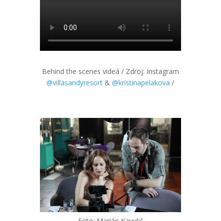
Behind the scenes videá / Zdroj: Instagram
@villasandyresort
&
@kristinapelakova
/
Foto: Marián Kavulič