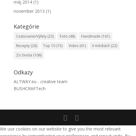
máj 2014
(1)
november 2013
(1)
Kategórie
Cestovanie/Výlety
(23)
Foto
(48)
Handmade
(161)
Recepty
(26)
Top 10
(15)
Video
(61)
V médiách
(22)
Zo života
(106)
Odkazy
ALTWAY.eu - creative team
BUSHCRAFTech
We use cookies on our website to give you the most relevant
experience by remembering your preferences and repeat visits. By