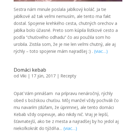
Sestra nám minule poslala jablkový koláč. Ja tie
jablkové až tak veľmi nemusím, ale tento ma fakt
dostal. Spojenie krehkého cesta, chutných orechov a
jablka bolo úžasné. Preto som kúpila lístkové cesto a
podľa “chuťového odhadu” čo asi použila som ho
urobila. Zistila som, že je nie len veľmi chutný, ale aj
rýchly – toto spojenie mám najradšej :) .
(viac…)
Domáci kebab
od
Viki
|
17 jún, 2017
|
Recepty
Opäť Vám prinášam na prípravu nenáročný, rýchly
obed s božskou chuťou. Môj manžel vždy pochváli čo
mu navarím (dúfam, že úprimne), ale tento domáci
Kebab vždy ospevuje, ako nikdy nič. Vraj je lepší,
šťavnatejší, ako tie z mesta a najradšej by ho jedol aj
niekoľkokrát do týždňa…
(viac…)