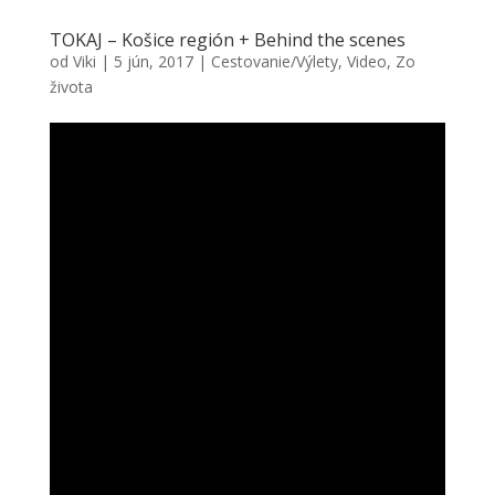
TOKAJ – Košice región + Behind the scenes
od
Viki
|
5 jún, 2017
|
Cestovanie/Výlety
,
Video
,
Zo
života