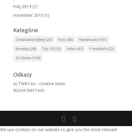
máj 2014
(1)
november 2013
(1)
Kategórie
Cestovanie/Výlety
(23)
Foto
(48)
Handmade
(161)
Recepty
(26)
Top 10
(15)
Video
(61)
V médiách
(22)
Zo života
(106)
Odkazy
ALTWAY.eu - creative team
BUSHCRAFTech
We use cookies on our website to give you the most relevant