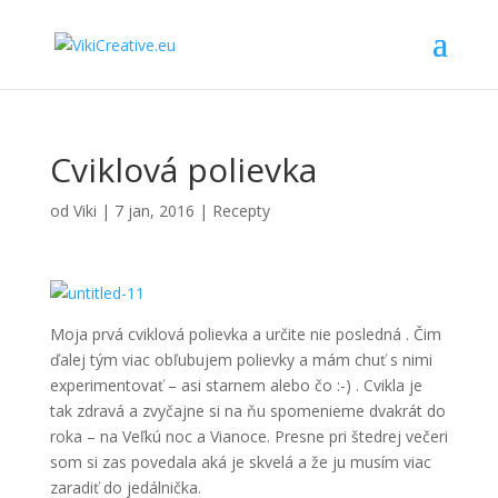
Cviklová polievka
od
Viki
|
7 jan, 2016
|
Recepty
Moja prvá cviklová polievka a určite nie posledná . Čim
ďalej tým viac obľubujem polievky a mám chuť s nimi
experimentovať – asi starnem alebo čo :-) . Cvikla je
tak zdravá a zvyčajne si na ňu spomenieme dvakrát do
roka – na Veľkú noc a Vianoce. Presne pri štedrej večeri
som si zas povedala aká je skvelá a že ju musím viac
zaradiť do jedálnička.