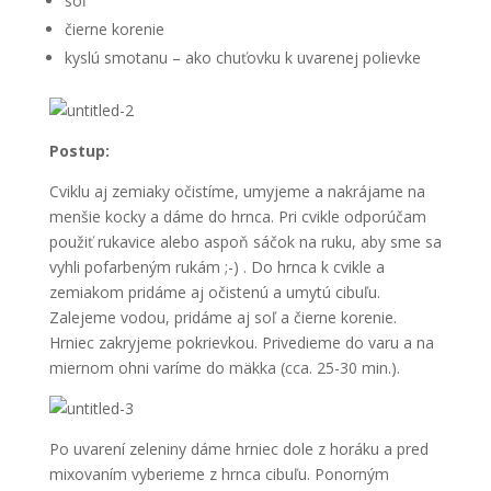
soľ
čierne korenie
kyslú smotanu – ako chuťovku k uvarenej polievke
Postup:
Cviklu aj zemiaky očistíme, umyjeme a nakrájame na
menšie kocky a dáme do hrnca. Pri cvikle odporúčam
použiť rukavice alebo aspoň sáčok na ruku, aby sme sa
vyhli pofarbeným rukám ;-) . Do hrnca k cvikle a
zemiakom pridáme aj očistenú a umytú cibuľu.
Zalejeme vodou, pridáme aj soľ a čierne korenie.
Hrniec zakryjeme pokrievkou. Privedieme do varu a na
miernom ohni varíme do mäkka (cca. 25-30 min.).
Po uvarení zeleniny dáme hrniec dole z horáku a pred
mixovaním vyberieme z hrnca cibuľu. Ponorným