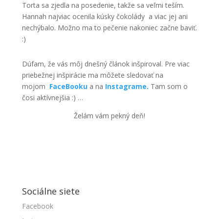
Torta sa zjedla na posedenie, takže sa veľmi teším.
Hannah najviac ocenila kúsky čokolády a viac jej ani
nechýbalo. Možno ma to pečenie nakoniec začne baviť.
:)
Dúfam, že vás môj dnešný článok inšpiroval. Pre viac
priebežnej inšpirácie ma môžete sledovať na
mojom
FaceBooku
a na
Instagrame.
Tam som o
čosi aktívnejšia :) …
Želám vám pekný deň!
Sociálne siete
Facebook