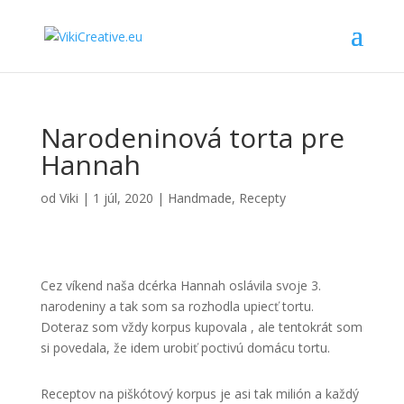
Narodeninová torta pre
Hannah
od
Viki
|
1 júl, 2020
|
Handmade
,
Recepty
Cez víkend naša dcérka Hannah oslávila svoje 3.
narodeniny a tak som sa rozhodla upiecť tortu.
Doteraz som vždy korpus kupovala , ale tentokrát som
si povedala, že idem urobiť poctivú domácu tortu.
Receptov na piškótový korpus je asi tak milión a každý