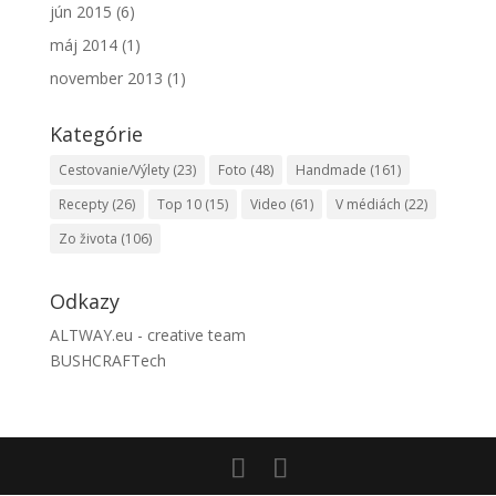
jún 2015
(6)
máj 2014
(1)
november 2013
(1)
Kategórie
Cestovanie/Výlety
(23)
Foto
(48)
Handmade
(161)
Recepty
(26)
Top 10
(15)
Video
(61)
V médiách
(22)
Zo života
(106)
Odkazy
ALTWAY.eu - creative team
BUSHCRAFTech