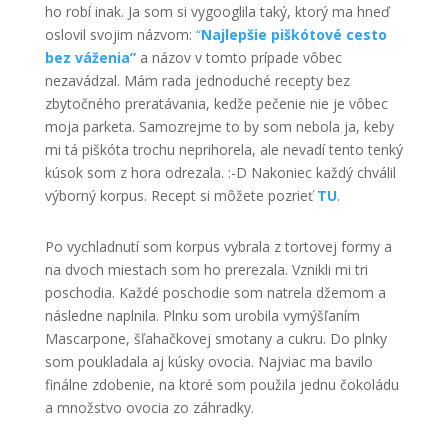
ho robí inak. Ja som si vygooglila taký, ktorý ma hneď
oslovil svojim názvom:
“
Najlepšie piškótové cesto
bez váženia”
a názov v tomto prípade vôbec
nezavádzal. Mám rada jednoduché recepty bez
zbytočného preratávania, kedže pečenie nie je vôbec
moja parketa. Samozrejme to by som nebola ja, keby
mi tá piškóta trochu neprihorela, ale nevadí tento tenký
kúsok som z hora odrezala. :-D Nakoniec každý chválil
výborný korpus. Recept si môžete pozrieť
TU
.
Po vychladnutí som korpus vybrala z tortovej formy a
na dvoch miestach som ho prerezala. Vznikli mi tri
poschodia. Každé poschodie som natrela džemom a
následne naplnila. Plnku som urobila vymýšľaním
Mascarpone, šľahačkovej smotany a cukru. Do plnky
som poukladala aj kúsky ovocia. Najviac ma bavilo
finálne zdobenie, na ktoré som použila jednu čokoládu
a množstvo ovocia zo záhradky.